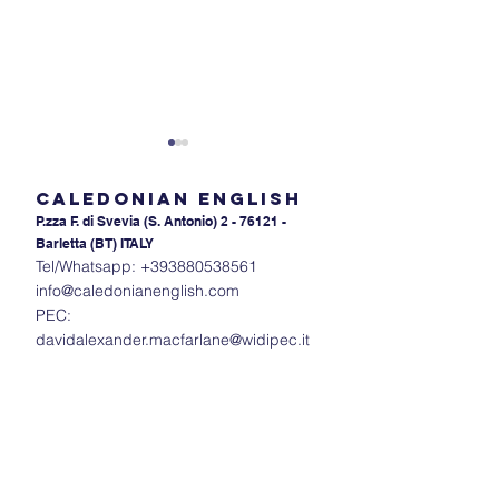
Caledonian English
P.zza F. di Svevia (S. An
tonio) 2 - 76121 -
Barletta (BT) ITALY
Tel/Whatsapp:
+393880538561
info@caledonianenglish.com
LEARNING LANGUAGES
PEC:
Svelare il miste
davidalexander.macfarlane@widipec.it
fonemi inglesi:
"Huh?" ad "Ah-ha
Impara a parla
un campione