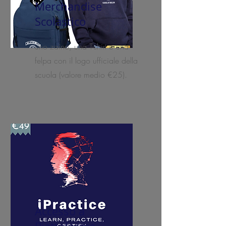
Merchandise
Scolastico
uno zaino, una T-shirt o una
felpa con il logo ufficiale della
scuola (valore medio €25).
Accesso a