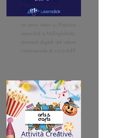
Piattaforme
Online
un anno intero su iPractice,
Learnclick e MyEnglishLab,
strumenti digitali dal valore
commerciale di circa €49
Attività Creative