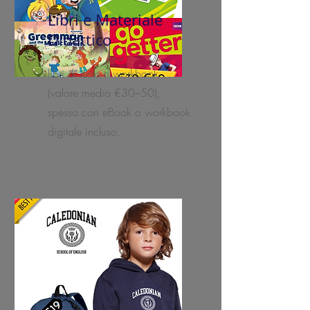
Libri e Materiale
Didattico
libri di testo e workbook
(valore medio €30–50),
spesso con eBook o workbook
digitale incluso.