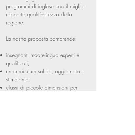
programmi di inglese con il miglior
rapporto qualità-prezzo della
regione.
La nostra proposta comprende:
insegnanti madrelingua esperti e
qualificati;
un curriculum solido, aggiornato e
stimolante;
classi di piccole dimensioni per
garantire attenzione e progressi
individuali;
il Kit da Super Studente incluso nella
quota associativa annuale.