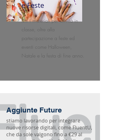
e Feste
tutti i materiali per attività in
classe, oltre alla
partecipazione a feste ed
eventi come Halloween,
Natale e la festa di fine anno.
Aggiunte Future
stiamo lavorando per integrare
nuove risorse digitali, come FluentU,
che da sole valgono fino a €29 al