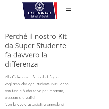
Perché il nostro Kit
da Super Studente
fa davvero la
differenza
Alla Caledonian School of English,
vogliamo che ogni studente inizi l’anno
con tutto ciò che serve per imparare,
crescere e divertirsi.
Con la quota associativa annuale di