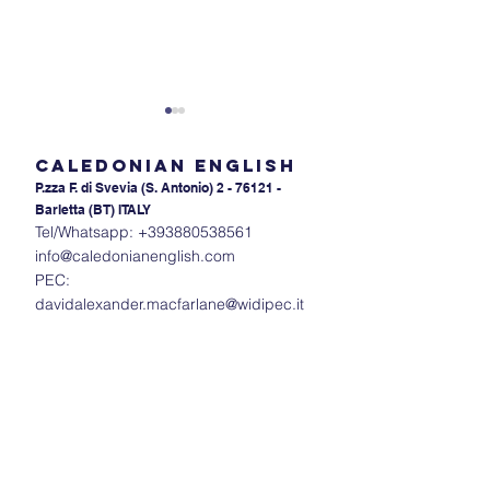
Caledonian English
P.zza F. di Svevia (S. An
tonio) 2 - 76121 -
Barletta (BT) ITALY
Tel/Whatsapp:
+393880538561
info@caledonianenglish.com
PEC:
Il potere
Il potere dello s
davidalexander.macfarlane@widipec.it
dell'intonazione: Capire
Come lo stress 
gli accenti in inglese
sillabe cambia i
significato dell
inglese