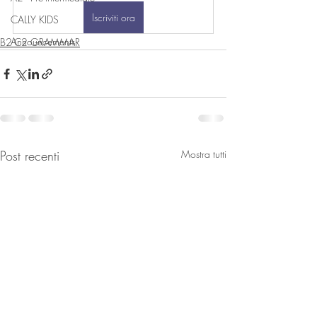
Iscriviti ora
CALLY KIDS
Announcements
B2-C2 GRAMMAR
Post recenti
Mostra tutti