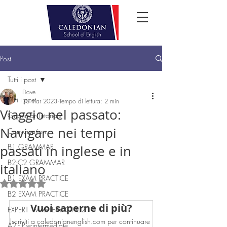
Post
Tutti i post
Dave
Tutti i post
30 mar 2023
Tempo di lettura: 2 min
Viaggio nel passato:
Grammar Tutorials
Navigare nei tempi
Conversation
B1 GRAMMAR
passati in inglese e in
B2-C2 GRAMMAR
italiano
B1 EXAM PRACTICE
Valutazione NaN stelle su 5.
B2 EXAM PRACTICE
Vuoi saperne di più?
EXPERT - MASTERY C1-C2
Iscriviti a caledonianenglish.com per continuare 
A2 - Pre-intermediate