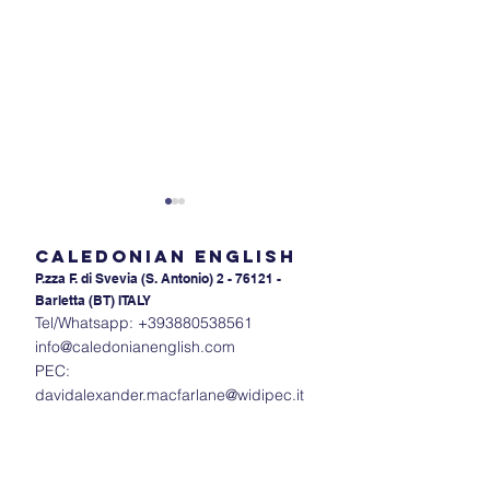
Caledonian English
P.zza F. di Svevia (S. An
tonio) 2 - 76121 -
Barletta (BT) ITALY
Tel/Whatsapp:
+393880538561
info@caledonianenglish.com
PEC:
Padroneggiare l'ordine
Mastering 'For'
davidalexander.macfarlane@widipec.it
degli aggettivi: Guida per
'Since': Time E
studenti di livello pre-
Simplified
intermedio e intermedio