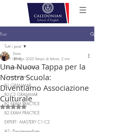
Post
Tutti i post
Dave
Tutti i post
30 ago 2025
Tempo di lettura: 2 min
Una Nuova Tappa per la
Grammar Tutorials
Nostra Scuola:
Conversation
B1 GRAMMAR
Diventiamo Associazione
B2-C2 GRAMMAR
Culturale
B1 EXAM PRACTICE
Valutazione NaN stelle su 5.
B2 EXAM PRACTICE
EXPERT - MASTERY C1-C2
A2 - Pre-intermediate