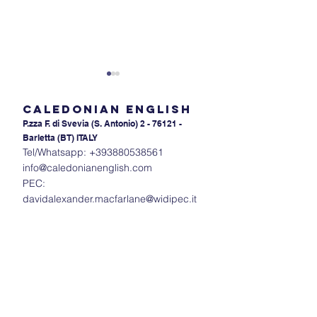
Caledonian English
P.zza F. di Svevia (S. An
tonio) 2 - 76121 -
Barletta (BT) ITALY
Tel/Whatsapp:
+393880538561
info@caledonianenglish.com
LEARNING LANGUAGES
PEC:
Svelare il miste
davidalexander.macfarlane@widipec.it
fonemi inglesi:
"Huh?" ad "Ah-ha
Impara a parla
un campione