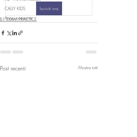
CALLY KIDS
Iscriviti ora
Announcements
B1 EXAM PRACTICE
Post recenti
Mostra tutti