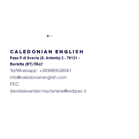
Caledonian English
P.zza F. di Svevia (S. An
tonio) 2 - 76121 -
Barletta (BT) ITALY
Tel/Whatsapp:
+393880538561
info@caledonianenglish.com
PEC:
Svelare il mistero dei
KEYWORD
davidalexander.macfarlane@widipec.it
fonemi inglesi: Da
TRANSFORMATI
"Huh?" ad "Ah-ha!" -
Reading and Us
Impara a parlare come
English part 4 
un campione
TEST