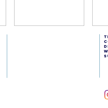
t
c
d
w
s
Il potere dell'intonazione:
Il p
Capire gli accenti in inglese
lo st
camb
paro