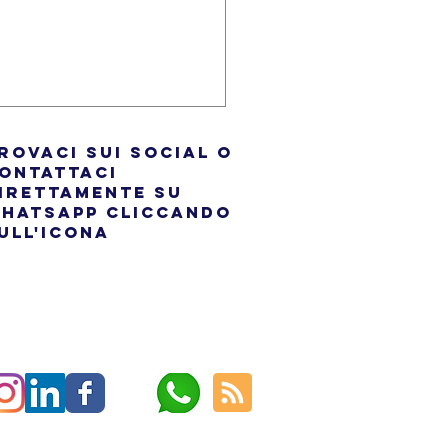
rovaci sui social o
ontattaci
irettamente su
hatsapp cliccando
ull'icona
otere dello stress: Come
ress delle sillabe
ia il significato delle
le inglese