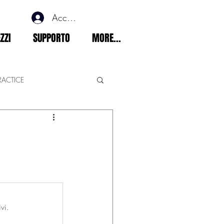
Accedi
ZZI
SUPPORTO
MORE...
RACTICE
ements
vi.