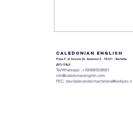
Caledonian English
P.zza F. di Svevia (S. An
tonio) 2 - 76121 - Barletta
(BT) ITALY
Tel/Whatsapp: +393880538561
info@caledonianenglish.com
PEC:
davidalexander.macfarlane@widipec.it
Tango del tempo presente:
Districarsi tra le pieghe dei
tempi presenti in inglese e
in italiano