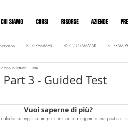
CHI SIAMO
CORSI
RISORSE
AZIENDE
PRE
versation
B1 GRAMMAR
B2-C2 GRAMMAR
B1 EXAM P
Tempo di lettura: 1 min
MASTERY C1-C2
A2 - Pre-intermediate
CALLY KIDS
Announc
 Part 3 - Guided Test
elle su 5.
Vuoi saperne di più?
i a caledonianenglish.com per continuare a leggere questi post esclusi