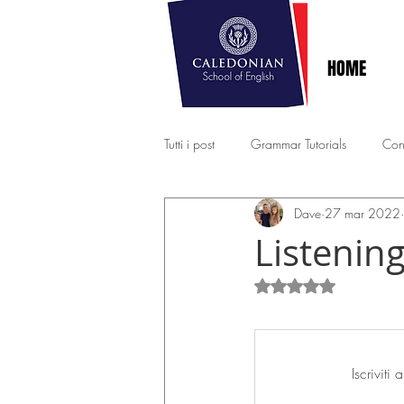
HOME
Tutti i post
Grammar Tutorials
Con
Dave
27 mar 2022
B2 EXAM PRACTICE
EXPERT - 
Listening
Valutazione NaN st
Iscrivit