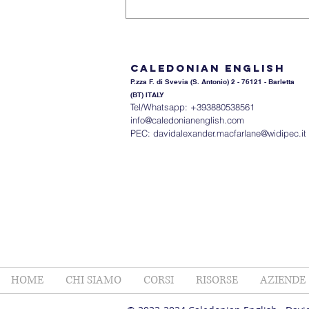
Dead 2022
Caledonian English
P.zza F. di Svevia (S. An
tonio) 2 - 76121 - Barletta
(BT) ITALY
Tel/Whatsapp: +393880538561
info@caledonianenglish.com
PEC:
davidalexander.macfarlane@widipec.it
HOME
CHI SIAMO
CORSI
RISORSE
AZIENDE