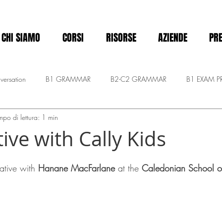
CHI SIAMO
CORSI
RISORSE
AZIENDE
PRE
versation
B1 GRAMMAR
B2-C2 GRAMMAR
B1 EXAM P
mpo di lettura: 1 min
MASTERY C1-C2
A2 - Pre-intermediate
CALLY KIDS
Announc
ive with Cally Kids
elle su 5.
ative with 
Hanane MacFarlane
 at the 
Caledonian School of