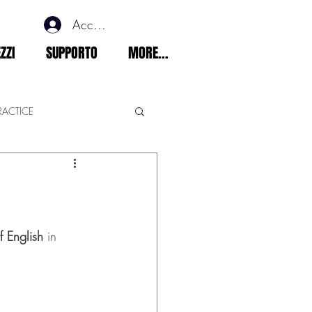
Accedi
ZZI
SUPPORTO
MORE...
RACTICE
ements
 English
 in 