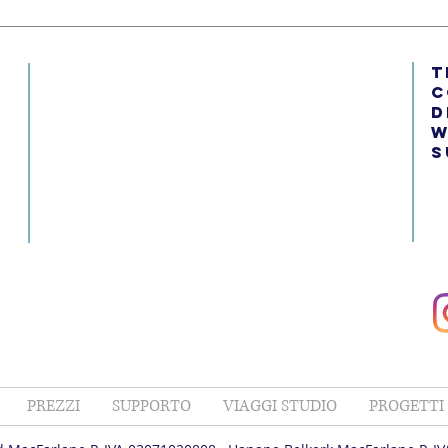
t
c
d
w
s
PREZZI
SUPPORTO
VIAGGI STUDIO
PROGETTI