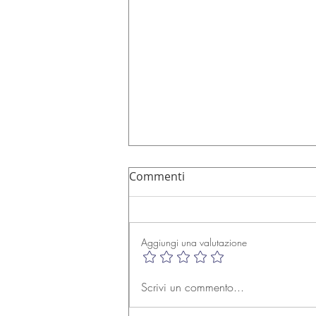
Commenti
Aggiungi una valutazione
Pure 'Dead' Brilliant fun
Scrivi un commento...
with Cally Kids - Day of the