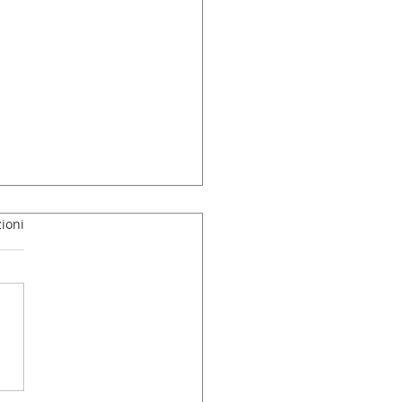
ioni
y Kids smash the ABCs!