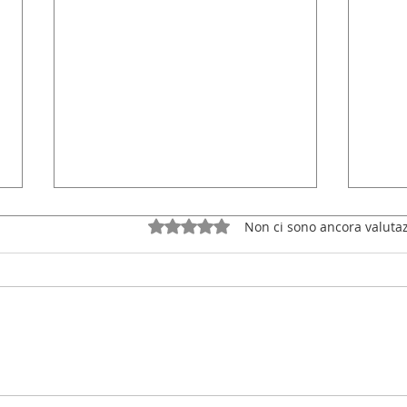
Valutazione 0 stelle su 5.
Non ci sono ancora valutaz
Call
'Scary' Fun with Cally Kids
for Halloween 2022