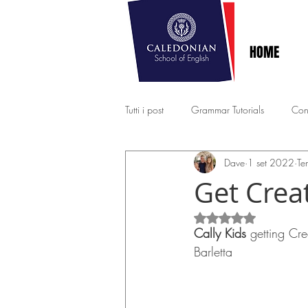
HOME
Tutti i post
Grammar Tutorials
Con
Dave
1 set 2022
Te
B2 EXAM PRACTICE
EXPERT - 
Get Creat
Valutazione NaN st
Cally Kids
 getting Cre
Barletta