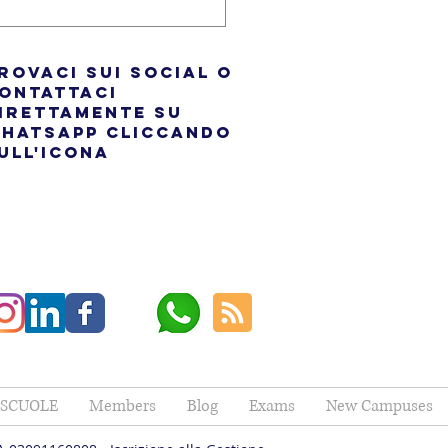
rovaci sui social o
ontattaci
irettamente su
hatsapp cliccando
ull'icona
 SCUOLE
Members
Blog
Exams
New Campuses