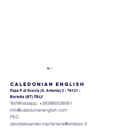
Caledonian English
P.zza F. di Svevia (S. An
tonio) 2 - 76121 -
Barletta (BT) ITALY
Tel/Whatsapp:
+393880538561
info@caledonianenglish.com
PEC:
Padroneggiare l'ordine
Mastering 'For'
davidalexander.macfarlane@widipec.it
degli aggettivi: Guida per
'Since': Time E
studenti di livello pre-
Simplified