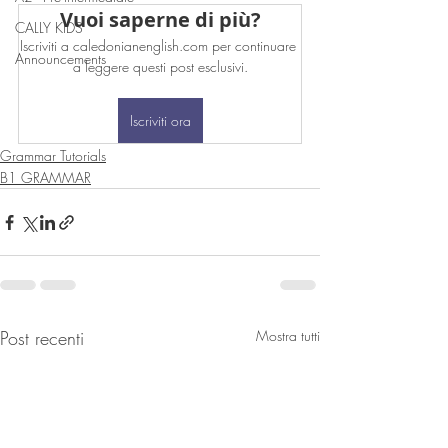
Vuoi saperne di più?
CALLY KIDS
Iscriviti a caledonianenglish.com per continuare 
Announcements
a leggere questi post esclusivi.
Iscriviti ora
Grammar Tutorials
B1 GRAMMAR
Post recenti
Mostra tutti