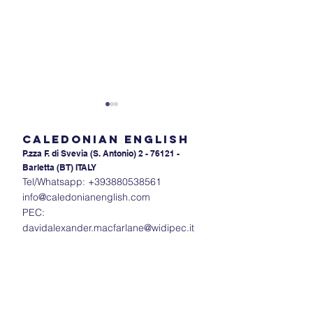
Caledonian English
P.zza F. di Svevia (S. An
tonio) 2 - 76121 -
Barletta (BT) ITALY
Tel/Whatsapp:
+393880538561
info@caledonianenglish.com
PEC:
Il potere
Il potere dello s
davidalexander.macfarlane@widipec.it
dell'intonazione: Capire
Come lo stress 
gli accenti in inglese
sillabe cambia i
significato dell
inglese