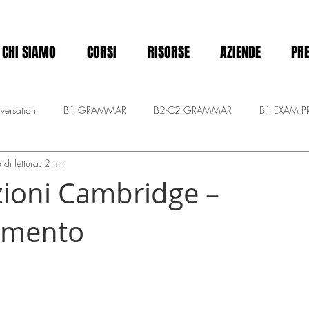
CHI SIAMO
CORSI
RISORSE
AZIENDE
PRE
versation
B1 GRAMMAR
B2-C2 GRAMMAR
B1 EXAM P
di lettura: 2 min
MASTERY C1-C2
A2 - Pre-intermediate
CALLY KIDS
Announc
azioni Cambridge –
amento
elle su 5.