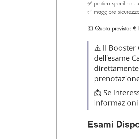
✅ pratica specifica su
✅ maggiore sicurezza 
💶 
Quota prevista: €
⚠️ Il Booster
dell’esame C
direttamente
prenotazione
📩 Se interes
informazioni
Esami Dispo