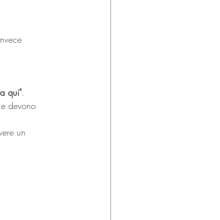
invece 
ta qui"
.
e e devono 
vere un 