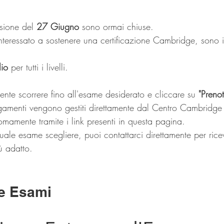
ssione del 
27 Giugno
 sono ormai chiuse.
interessato a sostenere una certificazione Cambridge, sono 
lio
 per tutti i livelli.
iente scorrere fino all'esame desiderato e cliccare su 
"Preno
pagamenti vengono gestiti direttamente dal Centro Cambridg
nomamente tramite i link presenti in questa pagina.
uale esame scegliere, puoi contattarci direttamente per rice
iù adatto.
e Esami