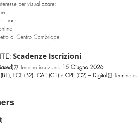
nteresse per visualizzare:
me
sessione
nline
etto al Centro Cambridge
Scadenze Iscrizioni
TE: 
Based)
⏰ Termine iscrizioni: 
15 Giugno 2026
 (B1), FCE (B2), CAE (C1) e CPE (C2) – Digital
⏰ Termine isc
ners
) 