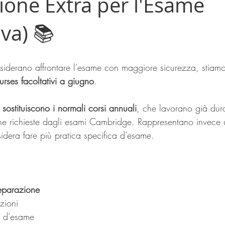
ione Extra per l'Esame 
iva) 📚
desiderano affrontare l’esame con maggiore sicurezza, stia
rses facoltativi a giugno
.
 sostituiscono i normali corsi annuali
, che lavorano già dura
he richieste dagli esami Cambridge. Rappresentano invece 
idera fare più pratica specifica d’esame.
eparazione
zioni
e d’esame