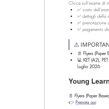
Clicca sull’esame di i
✅ costo dell’esa
✅ dettagli della 
✅ prenotazione o
✅ pagamento dir
⚠️ IMPORTAN
📄 
Flyers (Paper 
💻 
KET (A2), PET
Luglio 2026
Young Lear
📄 
Flyers (Paper Based
👉 
Prenota qui