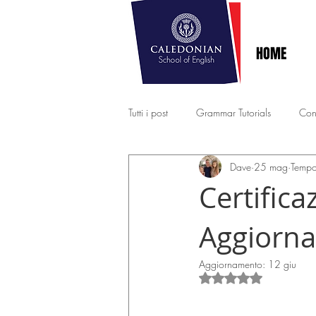
HOME
Tutti i post
Grammar Tutorials
Con
Dave
25 mag
Tempo 
B2 EXAM PRACTICE
EXPERT - 
Certific
Aggiorn
Aggiornamento:
12 giu
Valutazione NaN st