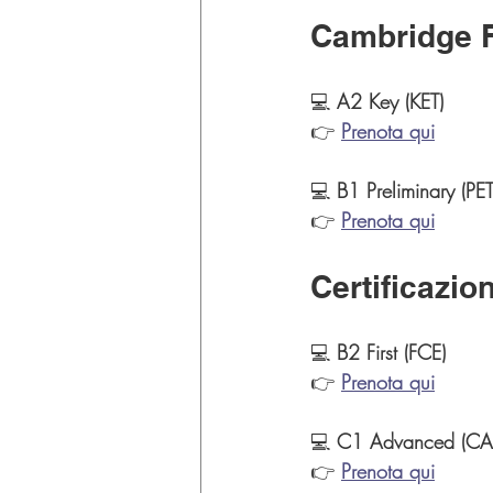
Cambridge 
💻 
A2 Key (KET)
👉 
Prenota qui
💻 
B1 Preliminary (PET
👉 
Prenota qui
Certificazion
💻 
B2 First (FCE)
👉 
Prenota qui
💻 
C1 Advanced (CA
👉 
Prenota qui