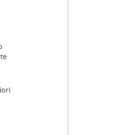
o 
te 
ori 