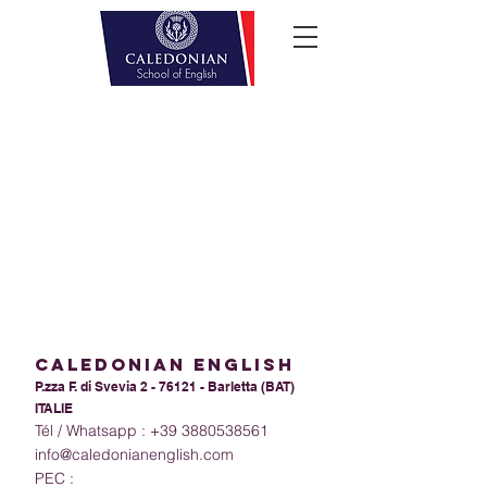
calEdoniAn ENGLISH
P.zza F. di Svevia 2 - 76121 - Barletta (BAT)
ITALIE
Tél / Whatsapp :
+39 3880538561
info@caledonianenglish.com
PEC :