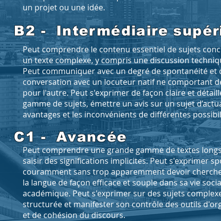
un projet ou une idée.
B2 - Intermédiaire supér
Peut comprendre le contenu essentiel de sujets conc
un texte complexe, y compris une discussion techniqu
Peut communiquer avec un degré de spontanéité et d
conversation avec un locuteur natif ne comportant de
pour l'autre. Peut s'exprimer de façon claire et détai
gamme de sujets, émettre un avis sur un sujet d’actua
avantages et les inconvénients de différentes possibil
C1 - Avancée
Peut comprendre une grande gamme de textes longs e
saisir des significations implicites. Peut s'exprimer 
couramment sans trop apparemment devoir chercher 
la langue de façon efficace et souple dans sa vie soci
académique. Peut s'exprimer sur des sujets complexes
structurée et manifester son contrôle des outils d'org
et de cohésion du discours.