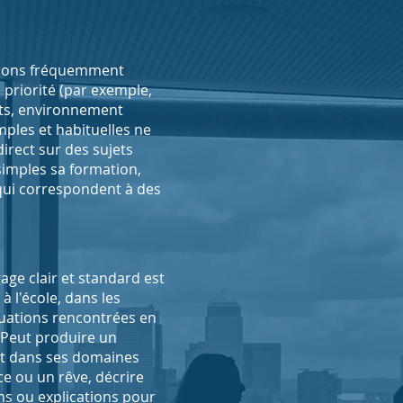
sions fréquemment
 priorité (par exemple,
ats, environnement
mples et habituelles ne
rect sur des sujets
simples sa formation,
qui correspondent à des
ge clair et standard est
, à l'école, dans les
ituations rencontrées en
. Peut produire un
 et dans ses domaines
e ou un rêve, décrire
ns ou explications pour