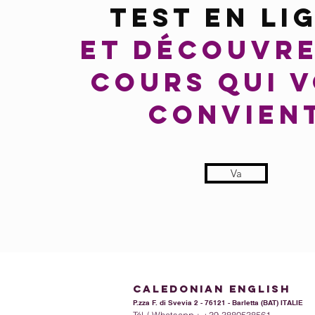
TEST EN LI
ET DÉCOUVRE
COURS QUI 
CONVIEN
Va
calEdoniAn ENGLISH
P.zza F. di Svevia 2 - 76121 - Barletta (BAT) ITALIE