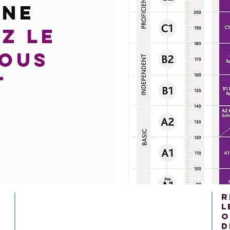
GNE
Z LE
VOUS
T
r
l
o
d