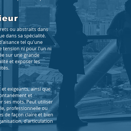
ieur
rets ou abstraits dans
e dans sa spécialité.
'aisance tel qu'une
 tension ni pour l'un ni
llée sur une grande
lité et exposer les
ités.
t exigeants, ainsi que
spontanément et
ses mots. Peut utiliser
ale, professionnelle ou
 de façon claire et bien
anisation, d'articulation