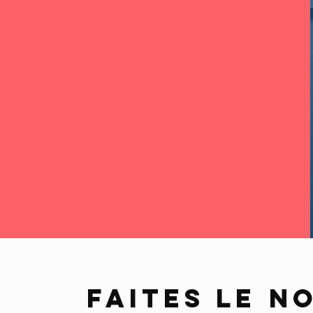
FAITES LE
N