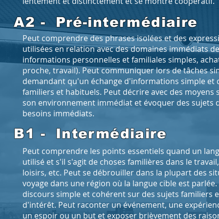
lentement et distinctement et se montre coopératif.
A2 - Pré-intermédiaire
Peut comprendre des phrases isolées et des expres
utilisées en relation avec des domaines immédiats de
informations personnelles et familiales simples, ach
proche, travail). Peut communiquer lors de tâches si
demandant qu'un échange d'informations simple et di
familiers et habituels. Peut décrire avec des moyens 
son environnement immédiat et évoquer des sujets 
besoins immédiats.
B1 - Intermédiaire
Peut comprendre les points essentiels quand un langa
utilisé et s'il s'agit de choses familières dans le travail
loisirs, etc. Peut se débrouiller dans la plupart des s
voyage dans une région où la langue cible est parlée
discours simple et cohérent sur des sujets familiers
d'intérêt. Peut raconter un événement, une expérienc
un espoir ou un but et exposer brièvement des raiso